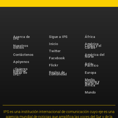
Acerca de
Sigue a IPS
África
IPS
Inicio
América
Nuestros
Latina y el
socios
Caribe
Twitter
Contáctenos
América del
Norte
Facebook
Apóyenos
Asia-
Flickr
Pacífico
¿Quieres
publicar
Reglas de
notas de
Europa
comunidad
IPS?
Medio
Oriente y
Norte de
África
Mundo
IPS es una institución internacional de comunicación cuyo eje es una
agencia mundial de noticias que amplifica las voces del Sur y de la