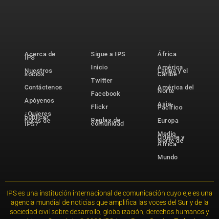
Acerca de
Sigue a IPS
África
IPS
Inicio
América
Nuestros
Latina y el
socios
Caribe
Twitter
Contáctenos
América del
Norte
Facebook
Apóyenos
Asia-
Flickr
Pacífico
¿Quieres
publicar
Reglas de
notas de
Europa
comunidad
IPS?
Medio
Oriente y
Norte de
África
Mundo
IPS es una institución internacional de comunicación cuyo eje es una
agencia mundial de noticias que amplifica las voces del Sur y de la
sociedad civil sobre desarrollo, globalización, derechos humanos y