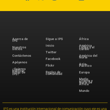
Acerca de
Sigue a IPS
África
IPS
Inicio
América
Nuestros
Latina y el
socios
Caribe
Twitter
Contáctenos
América del
Norte
Facebook
Apóyenos
Asia-
Flickr
Pacífico
¿Quieres
publicar
Reglas de
notas de
Europa
comunidad
IPS?
Medio
Oriente y
Norte de
África
Mundo
IPS es una institución internacional de comunicación cuyo eje es una