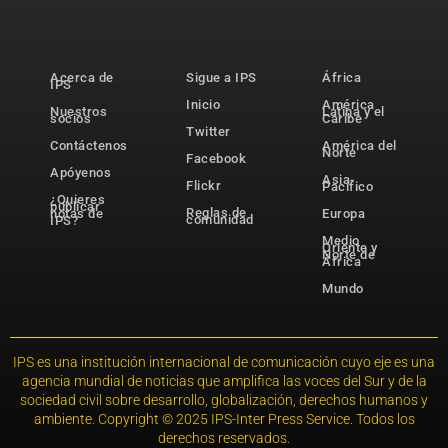
Acerca de
Sigue a IPS
África
IPS
Inicio
América
Nuestros
Latina y el
socios
Caribe
Twitter
Contáctenos
América del
Norte
Facebook
Apóyenos
Asia-
Flickr
Pacífico
¿Quieres
publicar
Reglas de
notas de
Europa
comunidad
IPS?
Medio
Oriente y
Norte de
África
Mundo
IPS es una institución internacional de comunicación cuyo eje es una
agencia mundial de noticias que amplifica las voces del Sur y de la
sociedad civil sobre desarrollo, globalización, derechos humanos y
ambiente. Copyright © 2025 IPS-Inter Press Service. Todos los
derechos reservados.