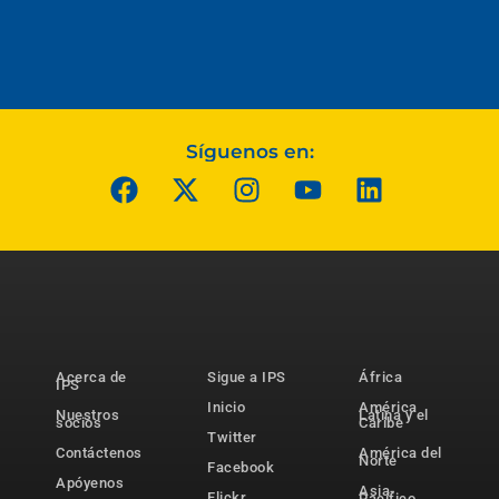
Síguenos en:
Acerca de
Sigue a IPS
África
IPS
Inicio
América
Nuestros
Latina y el
socios
Caribe
Twitter
Contáctenos
América del
Norte
Facebook
Apóyenos
Asia-
Flickr
Pacífico