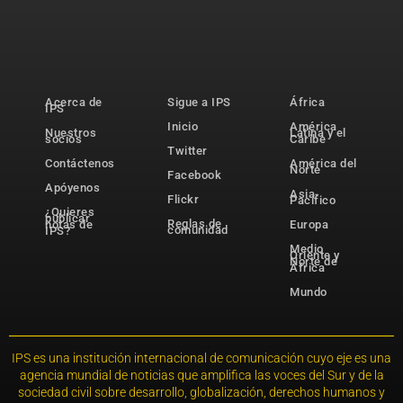
Acerca de
Sigue a IPS
África
IPS
Inicio
América
Nuestros
Latina y el
socios
Caribe
Twitter
Contáctenos
América del
Norte
Facebook
Apóyenos
Asia-
Flickr
Pacífico
¿Quieres
publicar
Reglas de
notas de
Europa
comunidad
IPS?
Medio
Oriente y
Norte de
África
Mundo
IPS es una institución internacional de comunicación cuyo eje es una
agencia mundial de noticias que amplifica las voces del Sur y de la
sociedad civil sobre desarrollo, globalización, derechos humanos y