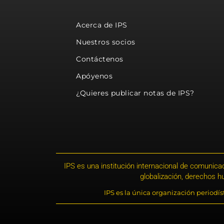
Acerca de IPS
Nuestros socios
Contáctenos
Apóyenos
¿Quieres publicar notas de IPS?
IPS es una institución internacional de comunicac
globalización, derechos 
IPS es la única organización periodí