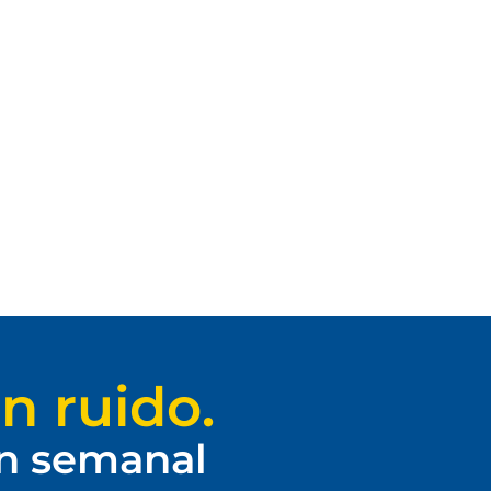
n ruido.
ín semanal