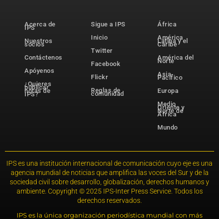
Acerca de
Sigue a IPS
África
IPS
Inicio
América
Nuestros
Latina y el
socios
Caribe
Twitter
Contáctenos
América del
Norte
Facebook
Apóyenos
Asia-
Flickr
Pacífico
¿Quieres
publicar
Reglas de
notas de
Europa
comunidad
IPS?
Medio
Oriente y
Norte de
África
Mundo
IPS es una institución internacional de comunicación cuyo eje es una
agencia mundial de noticias que amplifica las voces del Sur y de la
sociedad civil sobre desarrollo, globalización, derechos humanos y
ambiente. Copyright © 2025 IPS-Inter Press Service. Todos los
derechos reservados.
IPS es la única organización periodística mundial con más