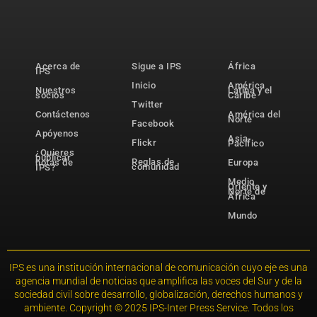
Acerca de
Sigue a IPS
África
IPS
Inicio
América
Nuestros
Latina y el
socios
Caribe
Twitter
Contáctenos
América del
Norte
Facebook
Apóyenos
Asia-
Flickr
Pacífico
¿Quieres
publicar
Reglas de
notas de
Europa
comunidad
IPS?
Medio
Oriente y
Norte de
África
Mundo
IPS es una institución internacional de comunicación cuyo eje es una
agencia mundial de noticias que amplifica las voces del Sur y de la
sociedad civil sobre desarrollo, globalización, derechos humanos y
ambiente. Copyright © 2025 IPS-Inter Press Service. Todos los