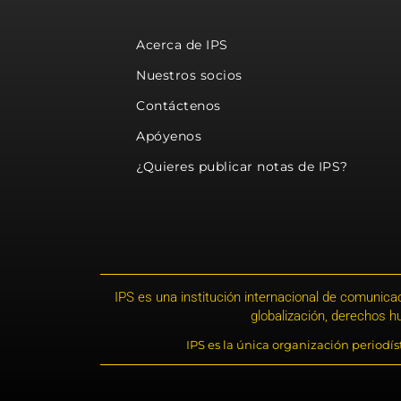
Acerca de IPS
Nuestros socios
Contáctenos
Apóyenos
¿Quieres publicar notas de IPS?
IPS es una institución internacional de comunicac
globalización, derechos 
IPS es la única organización periodí