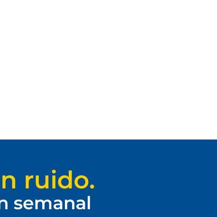
n ruido.
ín semanal