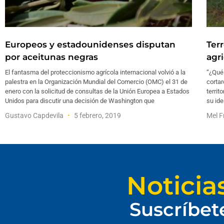
Europeos y estadounidenses disputan
Ter
por aceitunas negras
agr
El fantasma del proteccionismo agrícola internacional volvió a la
“¿Qué 
palestra en la Organización Mundial del Comercio (OMC) el 31 de
cortar
enero con la solicitud de consultas de la Unión Europea a Estados
territ
Unidos para discutir una decisión de Washington que
su ide
Gustavo Capdevila
5 febrero, 2019
Mel F
Noticia
Suscríbet