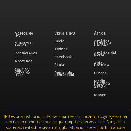
Acerca de
Sigue a IPS
África
IPS
Inicio
América
Nuestros
Latina y el
socios
Caribe
Twitter
Contáctenos
América del
Norte
Facebook
Apóyenos
Asia-
Flickr
Pacífico
¿Quieres
publicar
Reglas de
notas de
Europa
comunidad
IPS?
Medio
Oriente y
Norte de
África
Mundo
IPS es una institución internacional de comunicación cuyo eje es una
agencia mundial de noticias que amplifica las voces del Sur y de la
sociedad civil sobre desarrollo, globalización, derechos humanos y