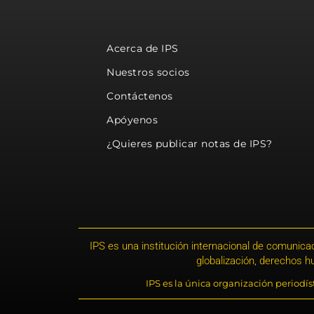
Acerca de IPS
Nuestros socios
Contáctenos
Apóyenos
¿Quieres publicar notas de IPS?
IPS es una institución internacional de comunicac
globalización, derechos 
IPS es la única organización periodí