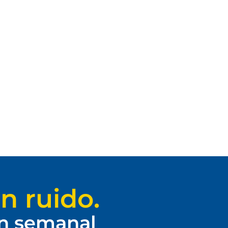
n ruido.
ín semanal