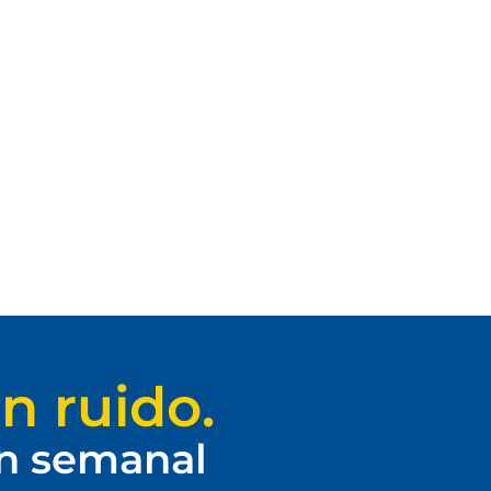
n ruido.
ín semanal