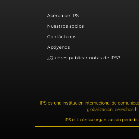
Acerca de IPS
Nuestros socios
Contáctenos
Apóyenos
¿Quieres publicar notas de IPS?
IPS es una institución internacional de comunicac
globalización, derechos 
IPS es la única organización periodí