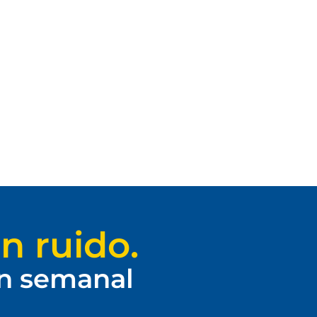
n ruido.
ín semanal