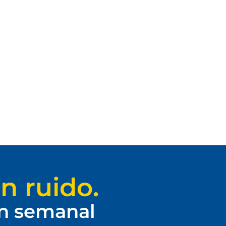
n ruido.
ín semanal