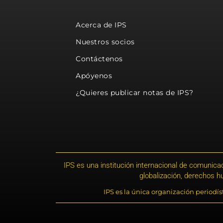
Acerca de IPS
Nuestros socios
Contáctenos
Apóyenos
¿Quieres publicar notas de IPS?
IPS es una institución internacional de comunicac
globalización, derechos 
IPS es la única organización periodí