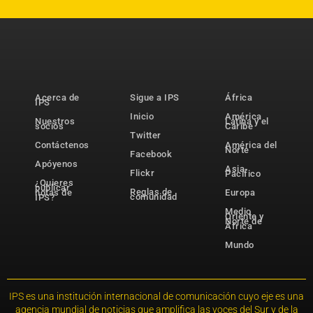
Acerca de
Sigue a IPS
África
IPS
Inicio
América
Nuestros
Latina y el
socios
Caribe
Twitter
Contáctenos
América del
Norte
Facebook
Apóyenos
Asia-
Flickr
Pacífico
¿Quieres
publicar
Reglas de
notas de
Europa
comunidad
IPS?
Medio
Oriente y
Norte de
África
Mundo
IPS es una institución internacional de comunicación cuyo eje es una
agencia mundial de noticias que amplifica las voces del Sur y de la