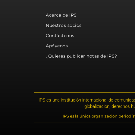
Acerca de IPS
Nuestros socios
Contáctenos
Apóyenos
¿Quieres publicar notas de IPS?
IPS es una institución internacional de comunicac
globalización, derechos 
IPS es la única organización periodí