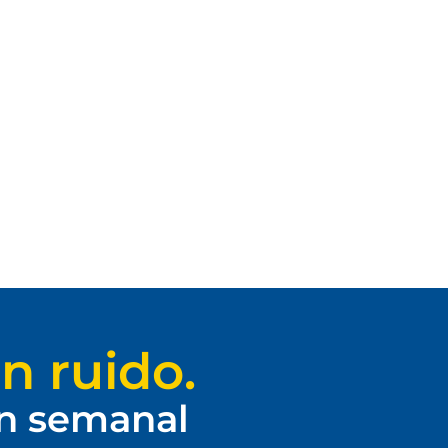
n ruido.
ín semanal