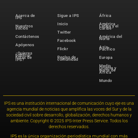
Acerca de
Sigue a IPS
África
IPS
Inicio
América
Nuestros
Latina y el
socios
Caribe
Twitter
Contáctenos
América del
Norte
Facebook
Apóyenos
Asia-
Flickr
Pacífico
¿Quieres
publicar
Reglas de
notas de
Europa
comunidad
IPS?
Medio
Oriente y
Norte de
África
Mundo
IPS es una institución internacional de comunicación cuyo eje es una
agencia mundial de noticias que amplifica las voces del Sur y de la
sociedad civil sobre desarrollo, globalización, derechos humanos y
ambiente. Copyright © 2025 IPS-Inter Press Service. Todos los
derechos reservados.
IPS es la única organización periodística mundial con más