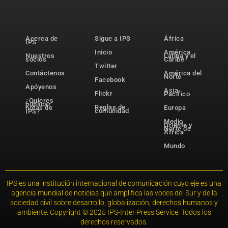
Acerca de
Sigue a IPS
África
IPS
Inicio
América
Nuestros
Latina y el
socios
Caribe
Twitter
Contáctenos
América del
Norte
Facebook
Apóyenos
Asia-
Flickr
Pacífico
¿Quieres
publicar
Reglas de
notas de
Europa
comunidad
IPS?
Medio
Oriente y
Norte de
África
Mundo
IPS es una institución internacional de comunicación cuyo eje es una
agencia mundial de noticias que amplifica las voces del Sur y de la
sociedad civil sobre desarrollo, globalización, derechos humanos y
ambiente. Copyright © 2025 IPS-Inter Press Service. Todos los
derechos reservados.