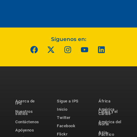
Síguenos en:
Acerca de
Sigue a IPS
África
IPS
Inicio
América
Nuestros
Latina y el
socios
Caribe
Twitter
Contáctenos
América del
Norte
Facebook
Apóyenos
Asia-
Flickr
Pacífico