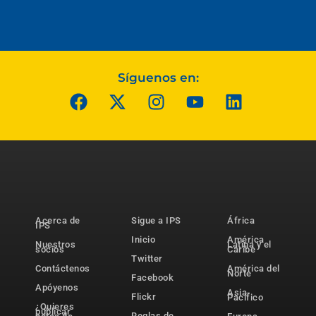
Síguenos en:
Acerca de
Sigue a IPS
África
IPS
Inicio
América
Nuestros
Latina y el
socios
Caribe
Twitter
Contáctenos
América del
Norte
Facebook
Apóyenos
Asia-
Flickr
Pacífico
¿Quieres
publicar
Reglas de