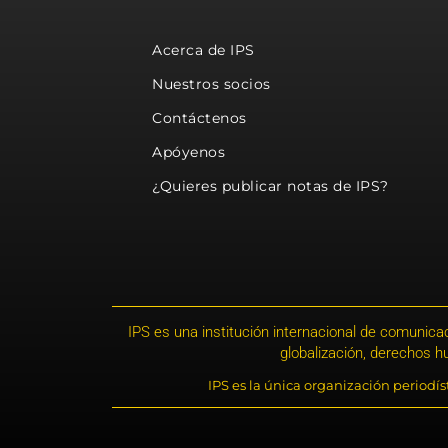
Acerca de IPS
Nuestros socios
Contáctenos
Apóyenos
¿Quieres publicar notas de IPS?
IPS es una institución internacional de comunicac
globalización, derechos 
IPS es la única organización periodí