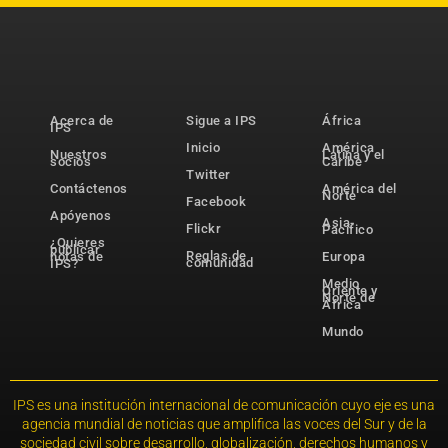
Acerca de
Sigue a IPS
África
IPS
Inicio
América
Nuestros
Latina y el
socios
Caribe
Twitter
Contáctenos
América del
Norte
Facebook
Apóyenos
Asia-
Flickr
Pacífico
¿Quieres
publicar
Reglas de
notas de
Europa
comunidad
IPS?
Medio
Oriente y
Norte de
África
Mundo
IPS es una institución internacional de comunicación cuyo eje es una
agencia mundial de noticias que amplifica las voces del Sur y de la
sociedad civil sobre desarrollo, globalización, derechos humanos y