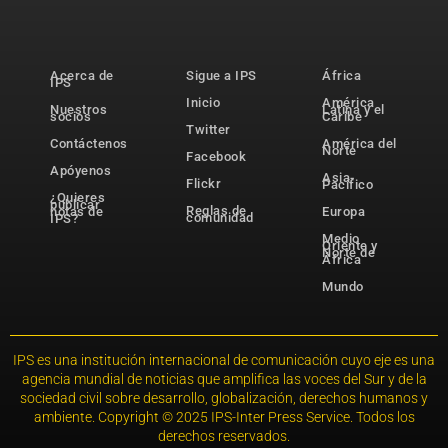
Acerca de
Sigue a IPS
África
IPS
Inicio
América
Nuestros
Latina y el
socios
Caribe
Twitter
Contáctenos
América del
Norte
Facebook
Apóyenos
Asia-
Flickr
Pacífico
¿Quieres
publicar
Reglas de
notas de
Europa
comunidad
IPS?
Medio
Oriente y
Norte de
África
Mundo
IPS es una institución internacional de comunicación cuyo eje es una
agencia mundial de noticias que amplifica las voces del Sur y de la
sociedad civil sobre desarrollo, globalización, derechos humanos y
ambiente. Copyright © 2025 IPS-Inter Press Service. Todos los
derechos reservados.