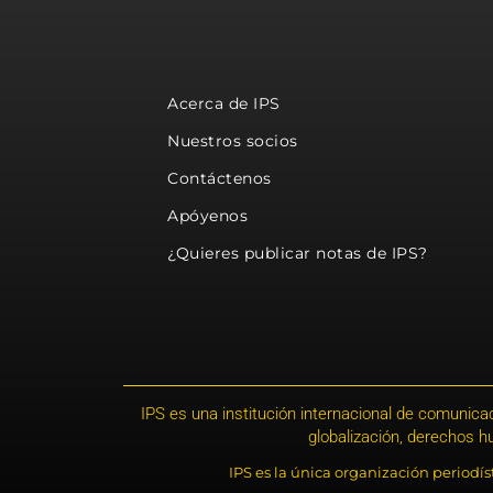
Acerca de IPS
Nuestros socios
Contáctenos
Apóyenos
¿Quieres publicar notas de IPS?
IPS es una institución internacional de comunicac
globalización, derechos 
IPS es la única organización periodí