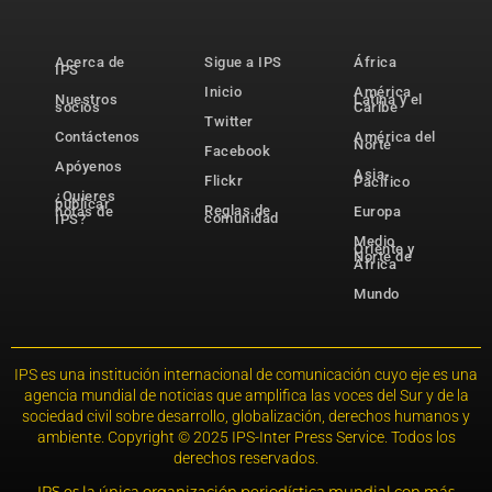
Acerca de
Sigue a IPS
África
IPS
Inicio
América
Nuestros
Latina y el
socios
Caribe
Twitter
Contáctenos
América del
Norte
Facebook
Apóyenos
Asia-
Flickr
Pacífico
¿Quieres
publicar
Reglas de
notas de
Europa
comunidad
IPS?
Medio
Oriente y
Norte de
África
Mundo
IPS es una institución internacional de comunicación cuyo eje es una
agencia mundial de noticias que amplifica las voces del Sur y de la
sociedad civil sobre desarrollo, globalización, derechos humanos y
ambiente. Copyright © 2025 IPS-Inter Press Service. Todos los
derechos reservados.
IPS es la única organización periodística mundial con más