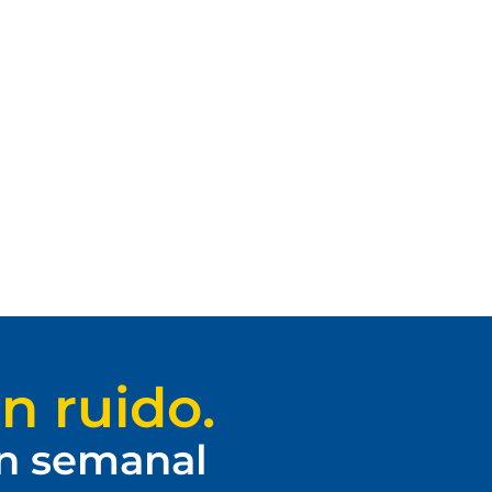
n ruido.
ín semanal