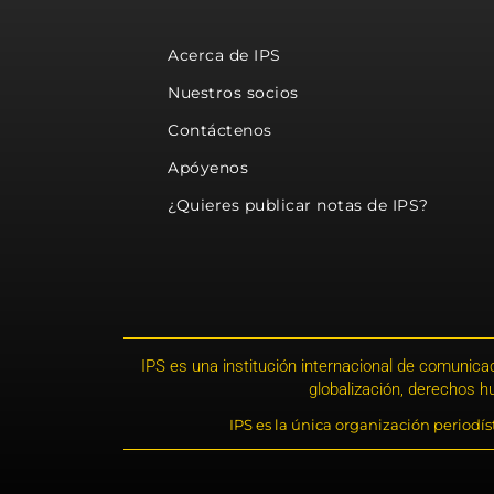
Acerca de IPS
Nuestros socios
Contáctenos
Apóyenos
¿Quieres publicar notas de IPS?
IPS es una institución internacional de comunicac
globalización, derechos 
IPS es la única organización periodí