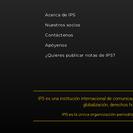
Acerca de IPS
Nuestros socios
Contáctenos
Apóyenos
¿Quieres publicar notas de IPS?
IPS es una institución internacional de comunicac
globalización, derechos 
IPS es la única organización periodí