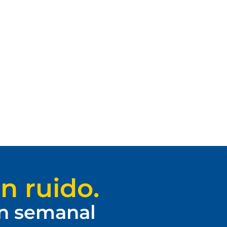
n ruido.
ín semanal