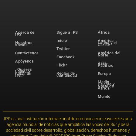
Acerca de
Sigue a IPS
África
IPS
Inicio
América
Nuestros
Latina y el
socios
Caribe
Twitter
Contáctenos
América del
Norte
Facebook
Apóyenos
Asia-
Flickr
Pacífico
¿Quieres
publicar
Reglas de
notas de
Europa
comunidad
IPS?
Medio
Oriente y
Norte de
África
Mundo
IPS es una institución internacional de comunicación cuyo eje es una
agencia mundial de noticias que amplifica las voces del Sur y de la
sociedad civil sobre desarrollo, globalización, derechos humanos y