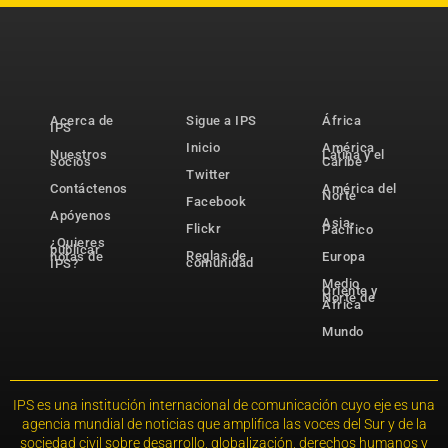
Acerca de
Sigue a IPS
África
IPS
Inicio
América
Nuestros
Latina y el
socios
Caribe
Twitter
Contáctenos
América del
Norte
Facebook
Apóyenos
Asia-
Flickr
Pacífico
¿Quieres
publicar
Reglas de
notas de
Europa
comunidad
IPS?
Medio
Oriente y
Norte de
África
Mundo
IPS es una institución internacional de comunicación cuyo eje es una
agencia mundial de noticias que amplifica las voces del Sur y de la
sociedad civil sobre desarrollo, globalización, derechos humanos y