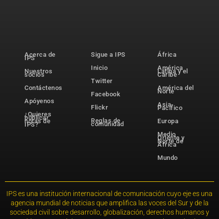
Acerca de
Sigue a IPS
África
IPS
Inicio
América
Nuestros
Latina y el
socios
Caribe
Twitter
Contáctenos
América del
Norte
Facebook
Apóyenos
Asia-
Flickr
Pacífico
¿Quieres
publicar
Reglas de
notas de
Europa
comunidad
IPS?
Medio
Oriente y
Norte de
África
Mundo
IPS es una institución internacional de comunicación cuyo eje es una
agencia mundial de noticias que amplifica las voces del Sur y de la
sociedad civil sobre desarrollo, globalización, derechos humanos y