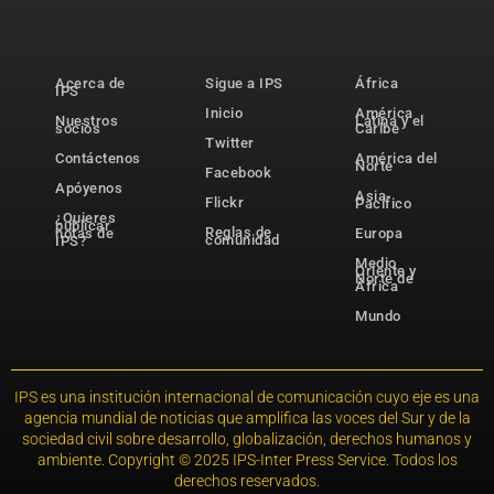
Acerca de
Sigue a IPS
África
IPS
Inicio
América
Nuestros
Latina y el
socios
Caribe
Twitter
Contáctenos
América del
Norte
Facebook
Apóyenos
Asia-
Flickr
Pacífico
¿Quieres
publicar
Reglas de
notas de
Europa
comunidad
IPS?
Medio
Oriente y
Norte de
África
Mundo
IPS es una institución internacional de comunicación cuyo eje es una
agencia mundial de noticias que amplifica las voces del Sur y de la
sociedad civil sobre desarrollo, globalización, derechos humanos y
ambiente. Copyright © 2025 IPS-Inter Press Service. Todos los
derechos reservados.