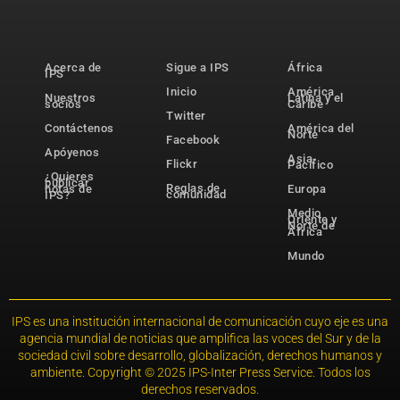
Acerca de
Sigue a IPS
África
IPS
Inicio
América
Nuestros
Latina y el
socios
Caribe
Twitter
Contáctenos
América del
Norte
Facebook
Apóyenos
Asia-
Flickr
Pacífico
¿Quieres
publicar
Reglas de
notas de
Europa
comunidad
IPS?
Medio
Oriente y
Norte de
África
Mundo
IPS es una institución internacional de comunicación cuyo eje es una
agencia mundial de noticias que amplifica las voces del Sur y de la
sociedad civil sobre desarrollo, globalización, derechos humanos y
ambiente. Copyright © 2025 IPS-Inter Press Service. Todos los
derechos reservados.