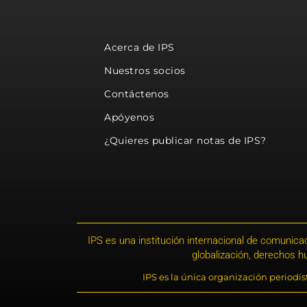
Acerca de IPS
Nuestros socios
Contáctenos
Apóyenos
¿Quieres publicar notas de IPS?
IPS es una institución internacional de comunicac
globalización, derechos 
IPS es la única organización periodí