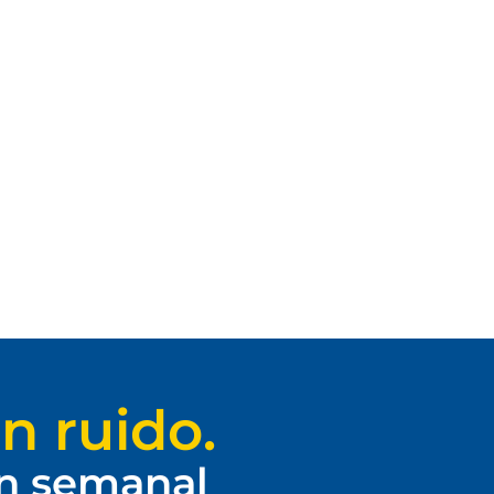
n ruido.
ín semanal