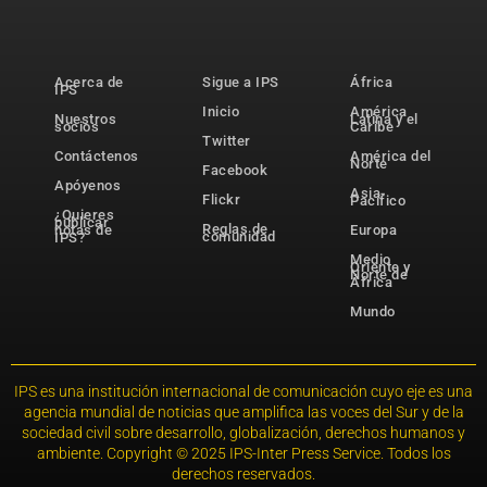
Acerca de
Sigue a IPS
África
IPS
Inicio
América
Nuestros
Latina y el
socios
Caribe
Twitter
Contáctenos
América del
Norte
Facebook
Apóyenos
Asia-
Flickr
Pacífico
¿Quieres
publicar
Reglas de
notas de
Europa
comunidad
IPS?
Medio
Oriente y
Norte de
África
Mundo
IPS es una institución internacional de comunicación cuyo eje es una
agencia mundial de noticias que amplifica las voces del Sur y de la
sociedad civil sobre desarrollo, globalización, derechos humanos y
ambiente. Copyright © 2025 IPS-Inter Press Service. Todos los
derechos reservados.