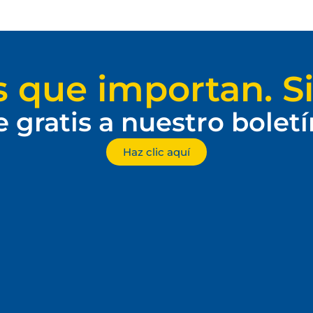
s que importan. Si
e gratis a nuestro bolet
Haz clic aquí