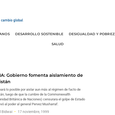
ANOS
DESARROLLO SOSTENIBLE
DESIGUALDAD Y POBREZ
SALUD
IA: Gobierno fomenta aislamiento de
istán
hará lo posible por aislar aun más al régimen de facto de
tán, luego de que la cumbre de la Commonwealth
nidad Británica de Naciones) censurara el golpe de Estado
evó al poder al general Pervez Musharraf.
l Bidwai
17 noviembre, 1999