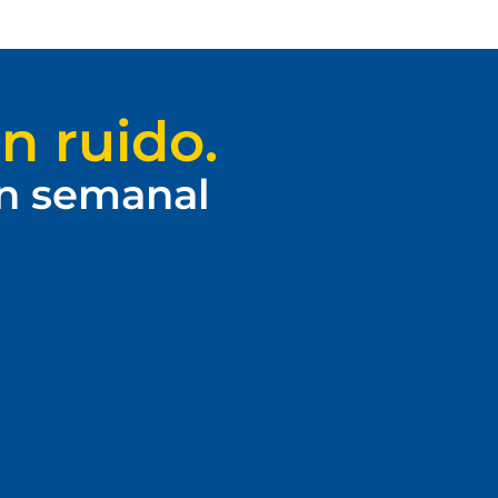
n ruido.
ín semanal