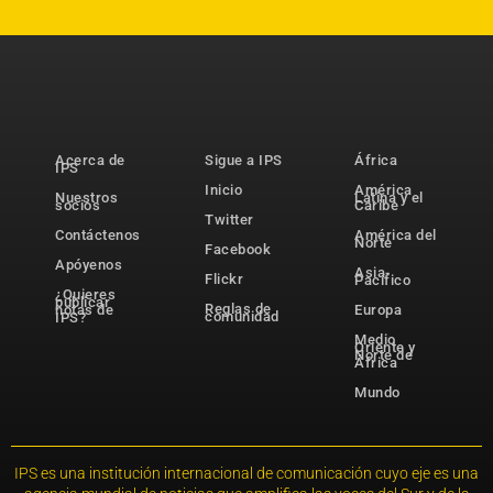
Acerca de
Sigue a IPS
África
IPS
Inicio
América
Nuestros
Latina y el
socios
Caribe
Twitter
Contáctenos
América del
Norte
Facebook
Apóyenos
Asia-
Flickr
Pacífico
¿Quieres
publicar
Reglas de
notas de
Europa
comunidad
IPS?
Medio
Oriente y
Norte de
África
Mundo
IPS es una institución internacional de comunicación cuyo eje es una