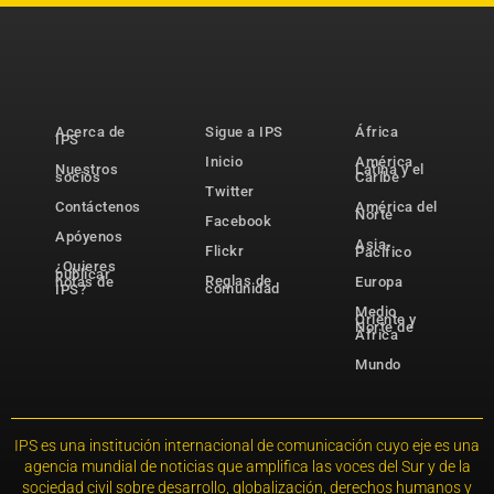
Acerca de
Sigue a IPS
África
IPS
Inicio
América
Nuestros
Latina y el
socios
Caribe
Twitter
Contáctenos
América del
Norte
Facebook
Apóyenos
Asia-
Flickr
Pacífico
¿Quieres
publicar
Reglas de
notas de
Europa
comunidad
IPS?
Medio
Oriente y
Norte de
África
Mundo
IPS es una institución internacional de comunicación cuyo eje es una
agencia mundial de noticias que amplifica las voces del Sur y de la
sociedad civil sobre desarrollo, globalización, derechos humanos y