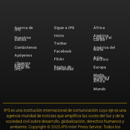
Acerca de
Sigue a IPS
África
IPS
Inicio
América
Nuestros
Latina y el
socios
Caribe
Twitter
Contáctenos
América del
Norte
Facebook
Apóyenos
Asia-
Flickr
Pacífico
¿Quieres
publicar
Reglas de
notas de
Europa
comunidad
IPS?
Medio
Oriente y
Norte de
África
Mundo
IPS es una institución internacional de comunicación cuyo eje es una
agencia mundial de noticias que amplifica las voces del Sur y de la
sociedad civil sobre desarrollo, globalización, derechos humanos y
ambiente. Copyright © 2025 IPS-Inter Press Service. Todos los