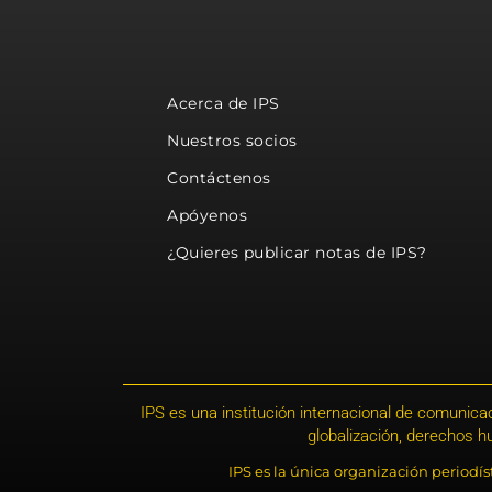
Acerca de IPS
Nuestros socios
Contáctenos
Apóyenos
¿Quieres publicar notas de IPS?
IPS es una institución internacional de comunicac
globalización, derechos 
IPS es la única organización periodí