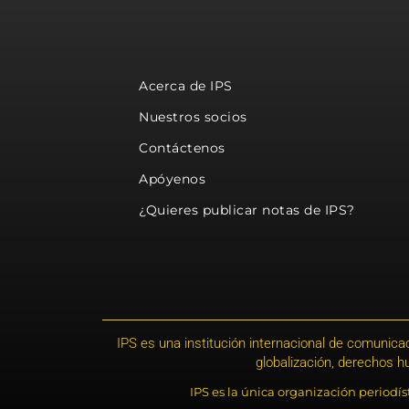
Acerca de IPS
Nuestros socios
Contáctenos
Apóyenos
¿Quieres publicar notas de IPS?
IPS es una institución internacional de comunicac
globalización, derechos 
IPS es la única organización periodí