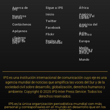
Acerca de
Sigue a IPS
África
IPS
Inicio
América
Nuestros
Latina y el
socios
Caribe
Twitter
Contáctenos
América del
Norte
Facebook
Apóyenos
Asia-
Flickr
Pacífico
¿Quieres
publicar
Reglas de
notas de
Europa
comunidad
IPS?
Medio
Oriente y
Norte de
África
Mundo
IPS es una institución internacional de comunicación cuyo eje es una
agencia mundial de noticias que amplifica las voces del Sur y de la
sociedad civil sobre desarrollo, globalización, derechos humanos y
ambiente. Copyright © 2025 IPS-Inter Press Service. Todos los
derechos reservados.
IPS es la única organización periodística mundial con más
personal y corresponsales en el mundo en desarrollo que en los