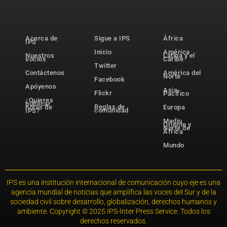
Acerca de
Sigue a IPS
África
IPS
Inicio
América
Nuestros
Latina y el
socios
Caribe
Twitter
Contáctenos
América del
Norte
Facebook
Apóyenos
Asia-
Flickr
Pacífico
¿Quieres
publicar
Reglas de
notas de
Europa
comunidad
IPS?
Medio
Oriente y
Norte de
África
Mundo
IPS es una institución internacional de comunicación cuyo eje es una
agencia mundial de noticias que amplifica las voces del Sur y de la
sociedad civil sobre desarrollo, globalización, derechos humanos y
ambiente. Copyright © 2025 IPS-Inter Press Service. Todos los
derechos reservados.