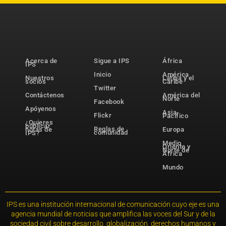
Acerca de
Sigue a IPS
África
IPS
Inicio
América
Nuestros
Latina y el
socios
Caribe
Twitter
Contáctenos
América del
Norte
Facebook
Apóyenos
Asia-
Flickr
Pacífico
¿Quieres
publicar
Reglas de
notas de
Europa
comunidad
IPS?
Medio
Oriente y
Norte de
África
Mundo
IPS es una institución internacional de comunicación cuyo eje es una
agencia mundial de noticias que amplifica las voces del Sur y de la
sociedad civil sobre desarrollo, globalización, derechos humanos y