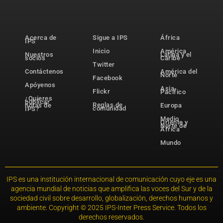
Acerca de
Sigue a IPS
África
IPS
Inicio
América
Nuestros
Latina y el
socios
Caribe
Twitter
Contáctenos
América del
Norte
Facebook
Apóyenos
Asia-
Flickr
Pacífico
¿Quieres
publicar
Reglas de
notas de
Europa
comunidad
IPS?
Medio
Oriente y
Norte de
África
Mundo
IPS es una institución internacional de comunicación cuyo eje es una
agencia mundial de noticias que amplifica las voces del Sur y de la
sociedad civil sobre desarrollo, globalización, derechos humanos y
ambiente. Copyright © 2025 IPS-Inter Press Service. Todos los
derechos reservados.