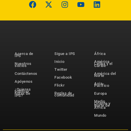
Acerca de
Sigue a IPS
África
IPS
Inicio
América
Nuestros
Latina y el
socios
Caribe
Twitter
Contáctenos
América del
Norte
Facebook
Apóyenos
Asia-
Flickr
Pacífico
¿Quieres
publicar
Reglas de
notas de
Europa
comunidad
IPS?
Medio
Oriente y
Norte de
África
Mundo