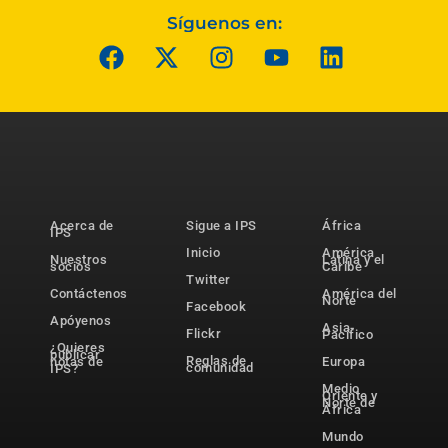
Síguenos en:
Acerca de
Sigue a IPS
África
IPS
Inicio
América
Nuestros
Latina y el
socios
Caribe
Twitter
Contáctenos
América del
Norte
Facebook
Apóyenos
Asia-
Flickr
Pacífico
¿Quieres
publicar
Reglas de
notas de
Europa
comunidad
IPS?
Medio
Oriente y
Norte de
África
Mundo