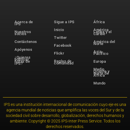
Acerca de
Sigue a IPS
África
IPS
Inicio
América
Nuestros
Latina y el
socios
Caribe
Twitter
Contáctenos
América del
Norte
Facebook
Apóyenos
Asia-
Flickr
Pacífico
¿Quieres
publicar
Reglas de
notas de
Europa
comunidad
IPS?
Medio
Oriente y
Norte de
África
Mundo
IPS es una institución internacional de comunicación cuyo eje es una
agencia mundial de noticias que amplifica las voces del Sur y de la
sociedad civil sobre desarrollo, globalización, derechos humanos y
ambiente. Copyright © 2025 IPS-Inter Press Service. Todos los
derechos reservados.