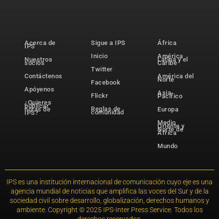
Acerca de
Sigue a IPS
África
IPS
Inicio
América
Nuestros
Latina y el
socios
Caribe
Twitter
Contáctenos
América del
Norte
Facebook
Apóyenos
Asia-
Flickr
Pacífico
¿Quieres
publicar
Reglas de
notas de
Europa
comunidad
IPS?
Medio
Oriente y
Norte de
África
Mundo
IPS es una institución internacional de comunicación cuyo eje es una
agencia mundial de noticias que amplifica las voces del Sur y de la
sociedad civil sobre desarrollo, globalización, derechos humanos y
ambiente. Copyright © 2025 IPS-Inter Press Service. Todos los