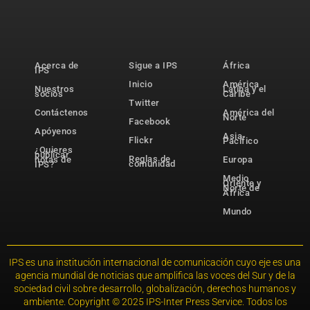
Acerca de
Sigue a IPS
África
IPS
Inicio
América
Nuestros
Latina y el
socios
Caribe
Twitter
Contáctenos
América del
Norte
Facebook
Apóyenos
Asia-
Flickr
Pacífico
¿Quieres
publicar
Reglas de
notas de
Europa
comunidad
IPS?
Medio
Oriente y
Norte de
África
Mundo
IPS es una institución internacional de comunicación cuyo eje es una
agencia mundial de noticias que amplifica las voces del Sur y de la
sociedad civil sobre desarrollo, globalización, derechos humanos y
ambiente. Copyright © 2025 IPS-Inter Press Service. Todos los